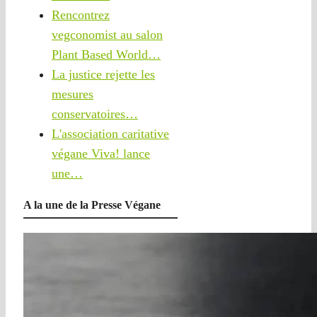
Rencontrez
vegconomist au salon
Plant Based World…
La justice rejette les
mesures
conservatoires…
L'association caritative
végane Viva! lance
une…
A la une de la Presse Végane