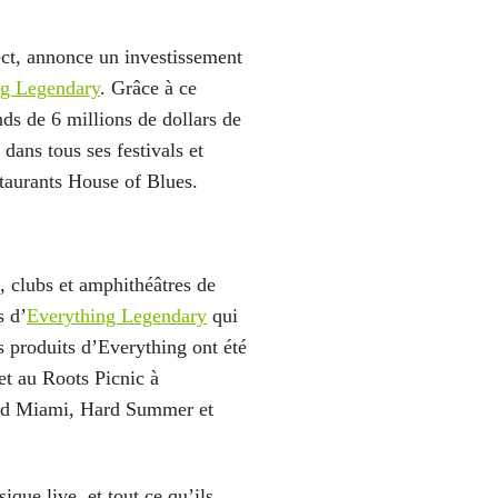
ect, annonce un investissement
ng Legendary
. Grâce à ce
nds de 6 millions de dollars de
dans tous ses festivals et
staurants House of Blues.
es, clubs et amphithéâtres de
s d’
Everything Legendary
qui
 produits d’Everything ont été
et au Roots Picnic à
Loud Miami, Hard Summer et
ique live, et tout ce qu’ils