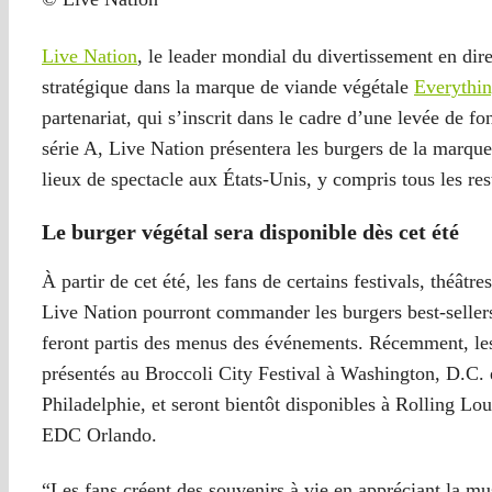
Live Nation
, le leader mondial du divertissement en dir
stratégique dans la marque de viande végétale
Everythi
partenariat, qui s’inscrit dans le cadre d’une levée de fo
série A, Live Nation présentera les burgers de la marque 
lieux de spectacle aux États-Unis, y compris tous les re
Le burger végétal sera disponible dès cet été
À partir de cet été, les fans de certains festivals, théâtr
Live Nation pourront commander les burgers best-seller
feront partis des menus des événements. Récemment, les
présentés au Broccoli City Festival à Washington, D.C. 
Philadelphie, et seront bientôt disponibles à Rolling 
EDC Orlando.
“Les fans créent des souvenirs à vie en appréciant la mus