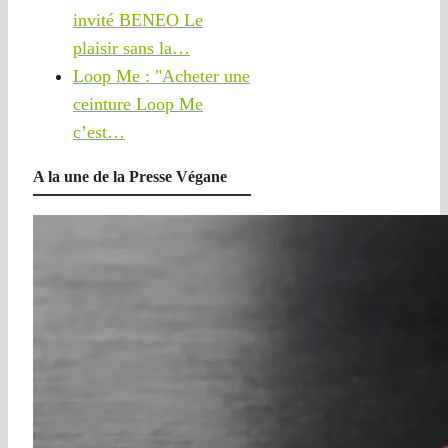
invité BENEO Le
plaisir sans la…
Loop Me : "Acheter une
ceinture Loop Me
c’est…
A la une de la Presse Végane