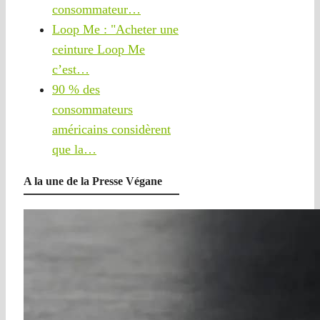
consommateur…
Loop Me : "Acheter une
ceinture Loop Me
c’est…
90 % des
consommateurs
américains considèrent
que la…
A la une de la Presse Végane