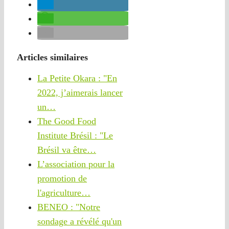
Articles similaires
La Petite Okara : "En
2022, j’aimerais lancer
un…
The Good Food
Institute Brésil : "Le
Brésil va être…
L’association pour la
promotion de
l'agriculture…
BENEO : "Notre
sondage a révélé qu'un