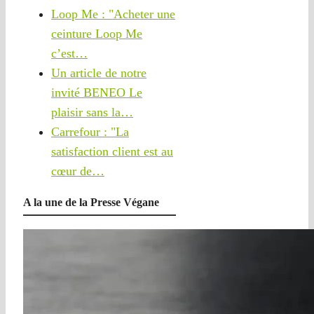
Loop Me : "Acheter une
ceinture Loop Me
c’est…
Un article de notre
invité BENEO Le
plaisir sans la…
Carrefour : "La
satisfaction client est au
cœur de…
A la une de la Presse Végane