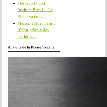
The Good Food
Institute Brésil : "Le
Brésil va être…
Maison Foltier Paris :
"C’est grâce à des
matières…
A la une de la Presse Végane