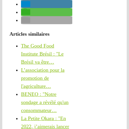
Articles similaires
The Good Food
Institute Brésil : "Le
Brésil va être…
L’association pour la
promotion de
l'agriculture…
BENEO : "Notre
sondage a révélé qu'un
consommateur…
La Petite Okara : "En
2022, j’aimerais lancer