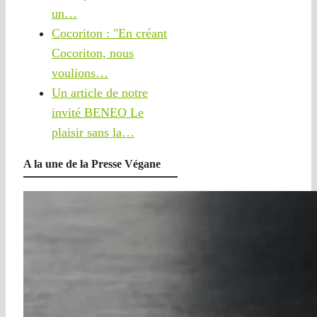
un…
Cocoriton : "En créant
Cocoriton, nous
voulions…
Un article de notre
invité BENEO Le
plaisir sans la…
A la une de la Presse Végane