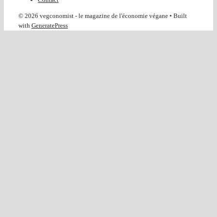
© 2026 vegconomist - le magazine de l'économie végane
• Built
with
GeneratePress