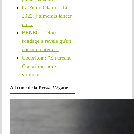
La Petite Okara : "En
2022, j’aimerais lancer
un…
BENEO : "Notre
sondage a révélé qu'un
consommateur…
Cocoriton : "En créant
Cocoriton, nous
voulions…
A la une de la Presse Végane